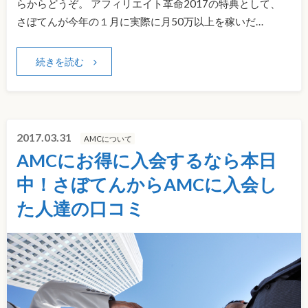
らからどうぞ。 アフィリエイト革命2017の特典として、
さぼてんが今年の１月に実際に月50万以上を稼いだ…
続きを読む
2017.03.31
AMCについて
AMCにお得に入会するなら本日
中！さぼてんからAMCに入会し
た人達の口コミ