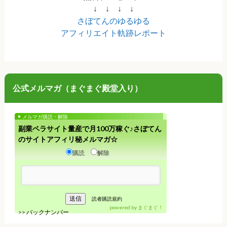
↓ ↓ ↓ ↓
さぼてんのゆるゆる
アフィリエイト軌跡レポート
公式メルマガ（まぐまぐ殿堂入り）
メルマガ購読・解除
副業ペラサイト量産で月100万稼ぐ♪さぼてん
のサイトアフィリ秘メルマガ☆
購読
解除
読者購読規約
powered by
まぐまぐ！
>>
バックナンバー