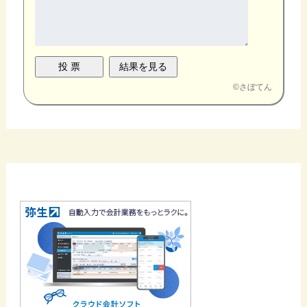
©
さぼてん