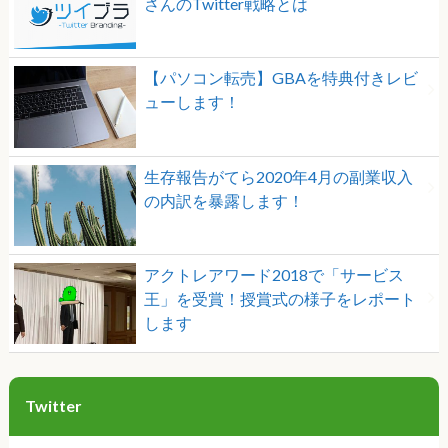
さんのTwitter戦略とは
【パソコン転売】GBAを特典付きレビ
ューします！
生存報告がてら2020年4月の副業収入
の内訳を暴露します！
アクトレアワード2018で「サービス
王」を受賞！授賞式の様子をレポート
します
Twitter