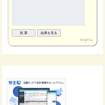
©
さぼてん