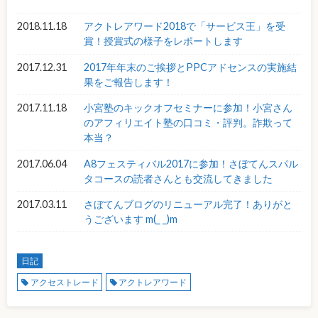
2018.11.18
アクトレアワード2018で「サービス王」を受
賞！授賞式の様子をレポートします
2017.12.31
2017年年末のご挨拶とPPCアドセンスの実施結
果をご報告します！
2017.11.18
小宮塾のキックオフセミナーに参加！小宮さん
のアフィリエイト塾の口コミ・評判。詐欺って
本当？
2017.06.04
A8フェスティバル2017に参加！さぼてんスパル
タコースの読者さんとも交流してきました
2017.03.11
さぼてんブログのリニューアル完了！ありがと
うございます m(_ _)m
日記
アクセストレード
アクトレアワード