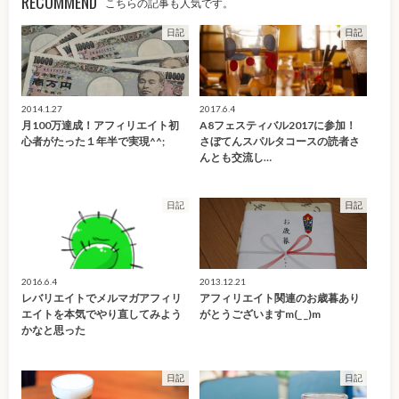
RECOMMEND
こちらの記事も人気です。
日記
日記
2014.1.27
2017.6.4
月100万達成！アフィリエイト初
A8フェスティバル2017に参加！
心者がたった１年半で実現^^;
さぼてんスパルタコースの読者さ
んとも交流し…
日記
日記
2016.6.4
2013.12.21
レバリエイトでメルマガアフィリ
アフィリエイト関連のお歳暮あり
エイトを本気でやり直してみよう
がとうございますm(_ _)m
かなと思った
日記
日記