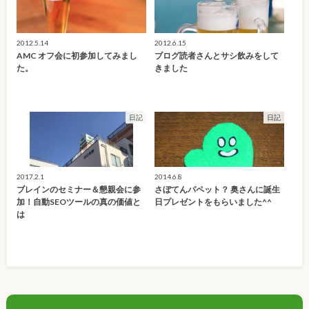
2012.5.14
2012.6.15
AMC オフ会に初参加してみまし
ブログ読者さんとサシ飲みをして
た。
きました
日記
日記
2017.2.1
2014.6.8
ブレインのセミナー＆懇親会に参
さぼてんパペット？ 奥さんに誕生
加！自動SEOツールの真の価値と
日プレゼントをもらいました^^
は