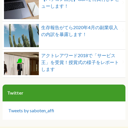
ューします！
生存報告がてら2020年4月の副業収入
の内訳を暴露します！
アクトレアワード2018で「サービス
王」を受賞！授賞式の様子をレポート
します
Twitter
Tweets by saboten_affi