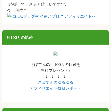
↓応援して下さると嬉しいです^^;
今、何位？
月100万の軌跡
さぼてんの月100万の軌跡を
無料プレゼント♪
↓ ↓ ↓ ↓
さぼてんのゆるゆる
アフィリエイト軌跡レポート