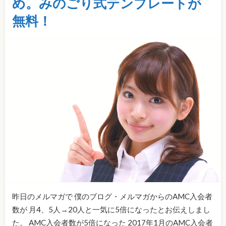
め。みのごり式テンプレートが
無料！
昨日のメルマガで 僕のブログ・メルマガからのAMC入会者
数が 月4、5人→20人と一気に5倍になったとお伝えしまし
た。 AMC入会者数が5倍になった 2017年1月のAMC入会者