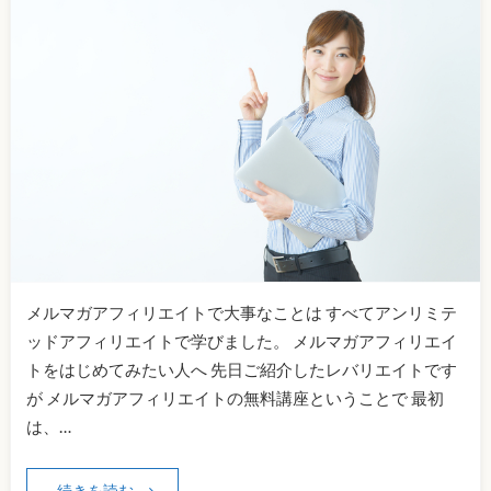
メルマガアフィリエイトで大事なことは すべてアンリミテ
ッドアフィリエイトで学びました。 メルマガアフィリエイ
トをはじめてみたい人へ 先日ご紹介したレバリエイトです
が メルマガアフィリエイトの無料講座ということで 最初
は、…
続きを読む