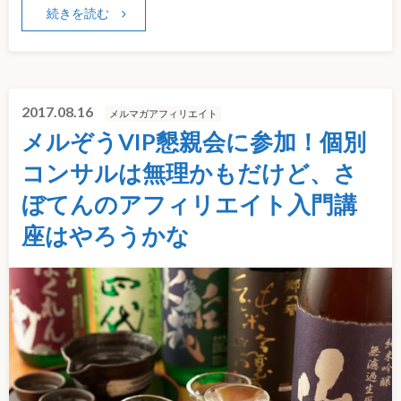
続きを読む
2017.08.16
メルマガアフィリエイト
メルぞうVIP懇親会に参加！個別
コンサルは無理かもだけど、さ
ぼてんのアフィリエイト入門講
座はやろうかな