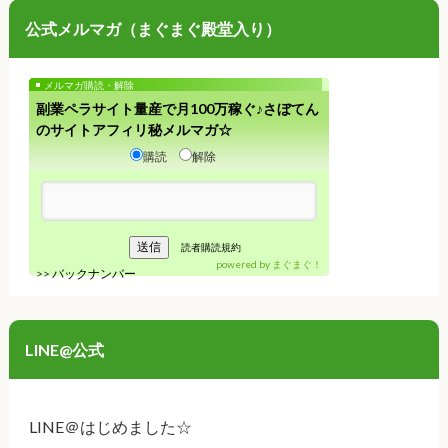
公式メルマガ（まぐまぐ殿堂入り）
メルマガ購読・解除
副業ペラサイト量産で月100万稼ぐ♪さぼてん
のサイトアフィリ秘メルマガ☆
購読
解除
読者購読規約
powered by
まぐまぐ！
>>
バックナンバー
LINE@公式
LINE＠はじめました☆