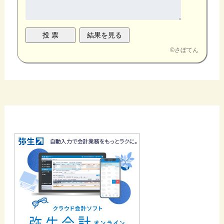
©
さぼてん