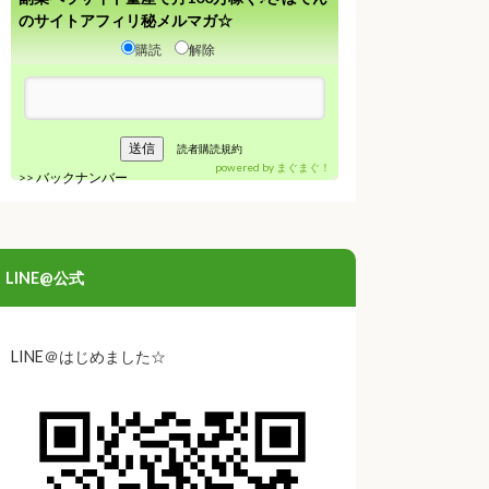
のサイトアフィリ秘メルマガ☆
購読
解除
読者購読規約
powered by
まぐまぐ！
>>
バックナンバー
LINE@公式
LINE＠はじめました☆