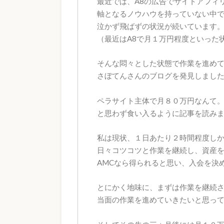
最近では、A8の広告でサイトアフィ
軸となるノウハウを持っていない中
泣かず飛ばずの状況が続いています
（最近はA8で月１万円程度といった
そんな悶々とした状態で作業を進め
さぼてんさんのブログを発見しまし
ペラサイト主体で月８０万円なんて
と思わず食い入るように記事を読みま
私は現状、１日あたり２時間程度し
日々コツコツと作業を継続し、資産
AMCなら得られると思い、入会を決
とにかく地味に、まずは作業を継続
当面の作業を進めていきたいと思っ