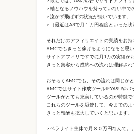
> 最近では、A8の広告でサイトアフィ
> 軸となるノウハウを持っていない中で
> 泣かず飛ばずの状況が続いています。
> （最近はA8で月１万円程度といった
それだけのアフィリエイトの実績をお持
AMCでもきっと稼げるようになると思
サイトアフィリですでに月1万の実績が
きっと集客から成約への流れは理解され
おそらくAMCでも、その流れは同じか
AMCではサイト作成ツールIEYASUや
ツールがとても充実しているのが特徴で
これらのツールを駆使して、今までのよ
きっと報酬も拡大していくと思います。
> ペラサイト主体で月８０万円なんて。