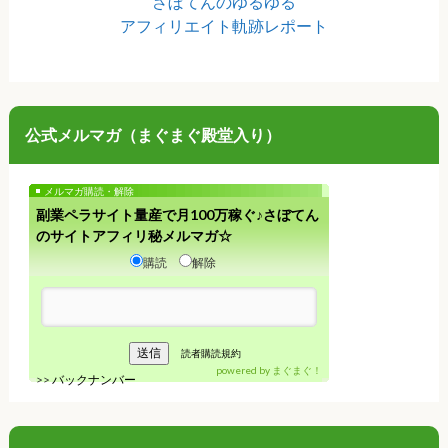
さぼてんのゆるゆる
アフィリエイト軌跡レポート
公式メルマガ（まぐまぐ殿堂入り）
メルマガ購読・解除
副業ペラサイト量産で月100万稼ぐ♪さぼてん
のサイトアフィリ秘メルマガ☆
購読
解除
読者購読規約
powered by
まぐまぐ！
>>
バックナンバー