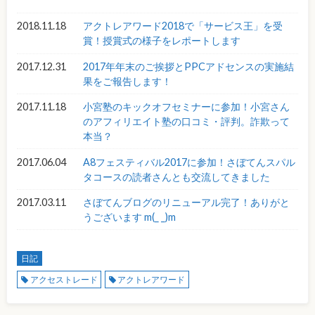
2018.11.18
アクトレアワード2018で「サービス王」を受
賞！授賞式の様子をレポートします
2017.12.31
2017年年末のご挨拶とPPCアドセンスの実施結
果をご報告します！
2017.11.18
小宮塾のキックオフセミナーに参加！小宮さん
のアフィリエイト塾の口コミ・評判。詐欺って
本当？
2017.06.04
A8フェスティバル2017に参加！さぼてんスパル
タコースの読者さんとも交流してきました
2017.03.11
さぼてんブログのリニューアル完了！ありがと
うございます m(_ _)m
日記
アクセストレード
アクトレアワード