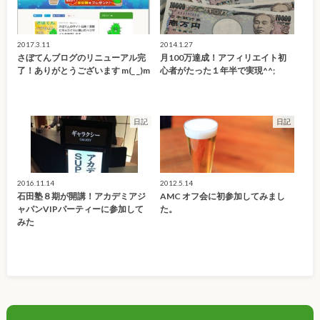
2017.3.11
2014.1.27
さぼてんブログのリニューアル完
月100万達成！アフィリエイト初
了！ありがとうございます m(_ _)m
心者がたった１年半で実現^^;
日記
日記
2016.11.14
2012.5.14
石田塾８期が開講！アカデミアジ
AMC オフ会に初参加してみまし
ャパンVIPパーティーに参加して
た。
みた