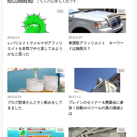
RECOMMEND
こちらの記事も人気です。
日記
日記
2016.6.4
2012.6.27
レバリエイトでメルマガアフィリ
車買取アフィリエイト キーワー
エイトを本気でやり直してみよう
ドは無限大？
かなと思った
日記
日記
2012.6.15
2017.2.1
ブログ読者さんとサシ飲みをして
ブレインのセミナー＆懇親会に参
きました
加！自動SEOツールの真の価値と
は
日記
日記