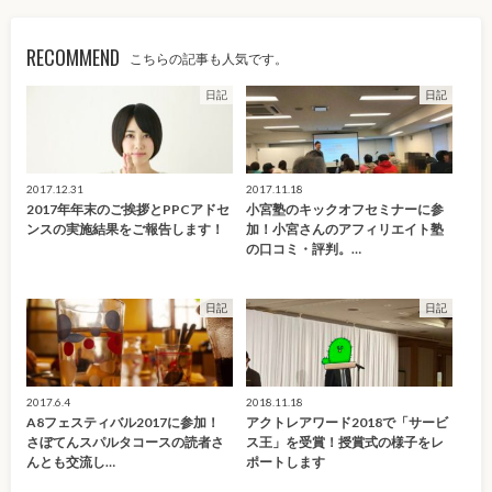
RECOMMEND
こちらの記事も人気です。
日記
日記
2017.12.31
2017.11.18
2017年年末のご挨拶とPPCアドセ
小宮塾のキックオフセミナーに参
ンスの実施結果をご報告します！
加！小宮さんのアフィリエイト塾
の口コミ・評判。…
日記
日記
2017.6.4
2018.11.18
A8フェスティバル2017に参加！
アクトレアワード2018で「サービ
さぼてんスパルタコースの読者さ
ス王」を受賞！授賞式の様子をレ
んとも交流し…
ポートします