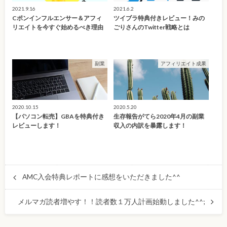
2021.9.16
2021.6.2
Cポンインフルエンサー＆アフィ
ツイブラ特典付きレビュー！みの
リエイトを今すぐ始めるべき理由
ごりさんのTwitter戦略とは
副業
アフィリエイト成果
2020.10.15
2020.5.20
【パソコン転売】GBAを特典付き
生存報告がてら2020年4月の副業
レビューします！
収入の内訳を暴露します！
AMC入会特典レポートに感想をいただきました^^
メルマガ読者増やす！！読者数１万人計画始動しました^^;