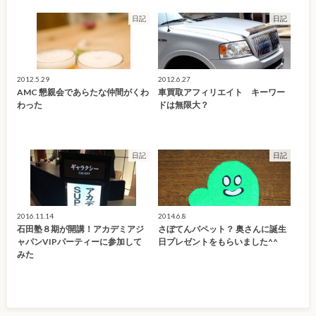
日記
日記
2012.5.29
2012.6.27
AMC 懇親会であらたな仲間がくわ
車買取アフィリエイト キーワー
わった
ドは無限大？
日記
日記
2016.11.14
2014.6.8
石田塾８期が開講！アカデミアジ
さぼてんパペット？ 奥さんに誕生
ャパンVIPパーティーに参加して
日プレゼントをもらいました^^
みた