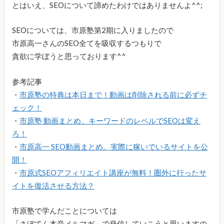
とはいえ、SEOについて諦めたわけではありませんよ^^;
SEOについては、市原塾第2期に入りましたので
市原高一さんのSEO全てを吸収するつもりで
貪欲に学ぼうと思っております^^
参考記事
・
市原塾の特典は本日まで！動画は削除される前に必ずチ
ェック！
・
市原塾 動画まとめ。キーワードのレベルでSEOは変え
ろ！
・
市原高一 SEO動画まとめ。実際に稼いでいるサイトを公
開！
・
市原式SEOアフィリエイト講座が無料！圏外に行ったサ
イトを復活させる方法？
市原塾で学んだことについては
「さぼてん本音メルマガ」で発信していこうと思いますの