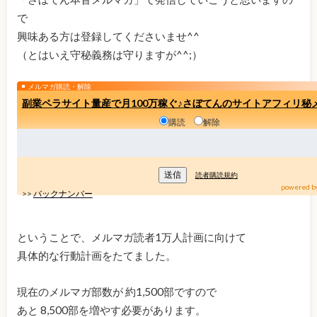
で
興味ある方は登録してくださいませ^^
（とはいえ守秘義務は守りますが^^;）
メルマガ購読・解除
副業ペラサイト量産で月100万稼ぐ♪さぼてんのサイトアフィリ秘
購読
解除
読者購読規約
powered b
>>
バックナンバー
ということで、メルマガ読者1万人計画に向けて
具体的な行動計画をたてました。
現在のメルマガ部数が 約1,500部ですので
あと 8,500部を増やす必要があります。