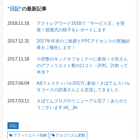
日記
の最新記事
2018.11.18
アクトレアワード2018で「サービス王」を受
賞！授賞式の様子をレポートします
2017.12.31
2017年年末のご挨拶とPPCアドセンスの実施結
果をご報告します！
2017.11.18
小宮塾のキックオフセミナーに参加！小宮さん
のアフィリエイト塾の口コミ・評判。詐欺って
本当？
2017.06.04
A8フェスティバル2017に参加！さぼてんスパル
タコースの読者さんとも交流してきました
2017.03.11
さぼてんブログのリニューアル完了！ありがと
うございます m(_ _)m
日記
アフィリエイト戦略
アルゴリズム変動