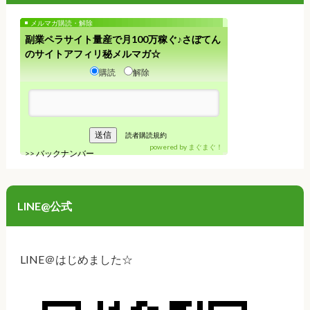
メルマガ購読・解除
副業ペラサイト量産で月100万稼ぐ♪さぼてん
のサイトアフィリ秘メルマガ☆
購読
解除
読者購読規約
powered by
まぐまぐ！
>>
バックナンバー
LINE@公式
LINE＠はじめました☆