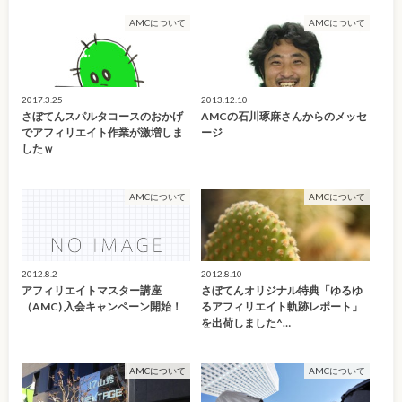
AMCについて
AMCについて
2017.3.25
2013.12.10
さぼてんスパルタコースのおかげ
AMCの石川琢麻さんからのメッセ
でアフィリエイト作業が激増しま
ージ
したｗ
AMCについて
AMCについて
2012.8.2
2012.8.10
アフィリエイトマスター講座
さぼてんオリジナル特典「ゆるゆ
（AMC) 入会キャンペーン開始！
るアフィリエイト軌跡レポート」
を出荷しました^…
AMCについて
AMCについて