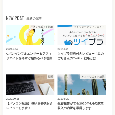
NEW POST
最新の記事
アフィリエイト戦略
ツイッターアフィリエイト
2021.9.16
2021.6.2
Cポンインフルエンサー＆アフィ
ツイブラ特典付きレビュー！みの
リエイトを今すぐ始めるべき理由
ごりさんのTwitter戦略とは
副業
アフィリエイト成果
2020.10.15
2020.5.20
【パソコン転売】GBAを特典付き
生存報告がてら2020年4月の副業
レビューします！
収入の内訳を暴露します！