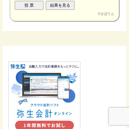
©
さぼてん