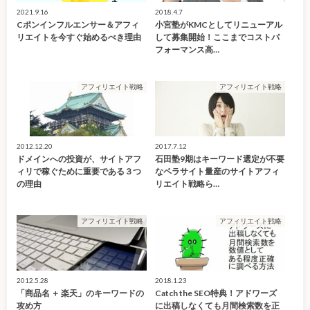
2021.9.16
2018.4.7
Cポンインフルエンサー＆アフィ
小宮塾がKMCとしてリニューアル
リエイトを今すぐ始めるべき理由
して募集開始！ここまでコストパ
フォーマンス高…
アフィリエイト戦略
アフィリエイト戦略
2012.12.20
2017.7.12
ドメインへの投資が、サイトアフ
石田塾9期はキーワード選定が不要
ィリで稼ぐために重要である３つ
なペラサイト量産のサイトアフィ
の理由
リエイト戦略ら…
アフィリエイト戦略
アフィリエイト戦略
2012.5.28
2018.1.23
「商品名 ＋ 楽天」のキーワードの
Catch the SEO特典！アドワーズ
攻め方
に出稿しなくても月間検索数を正