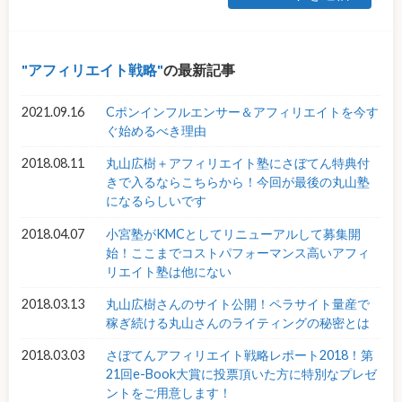
アフィリエイト戦略
の最新記事
2021.09.16
Cポンインフルエンサー＆アフィリエイトを今す
ぐ始めるべき理由
2018.08.11
丸山広樹＋アフィリエイト塾にさぼてん特典付
きで入るならこちらから！今回が最後の丸山塾
になるらしいです
2018.04.07
小宮塾がKMCとしてリニューアルして募集開
始！ここまでコストパフォーマンス高いアフィ
リエイト塾は他にない
2018.03.13
丸山広樹さんのサイト公開！ペラサイト量産で
稼ぎ続ける丸山さんのライティングの秘密とは
2018.03.03
さぼてんアフィリエイト戦略レポート2018！第
21回e-Book大賞に投票頂いた方に特別なプレゼ
ントをご用意します！