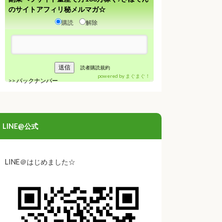
のサイトアフィリ秘メルマガ☆
購読
解除
読者購読規約
powered by
まぐまぐ！
>>
バックナンバー
LINE@公式
LINE＠はじめました☆