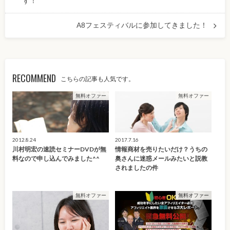
す！
A8フェスティバルに参加してきました！
RECOMMEND
こちらの記事も人気です。
無料オファー
無料オファー
2012.8.24
2017.7.16
川村明宏の速読セミナーDVDが無
情報商材を売りたいだけ？うちの
料なので申し込んでみました^^
奥さんに迷惑メールみたいと説教
されましたの件
無料オファー
無料オファー