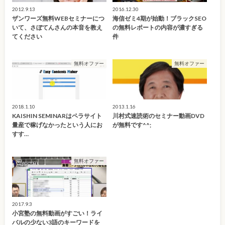
2012.9.13
2016.12.30
ザンワーズ無料WEBセミナーにつ
海信ゼミ4期が始動！ブラックSEO
いて、さぼてんさんの本音を教え
の無料レポートの内容が濃すぎる
てください
件
無料オファー
無料オファー
2018.1.10
2013.1.16
KAISHIN SEMINARはペラサイト
川村式速読術のセミナー動画DVD
量産で稼げなかったという人にお
が無料です^^;
すす…
無料オファー
2017.9.3
小宮塾の無料動画がすごい！ライ
バルの少ない3語のキーワードを