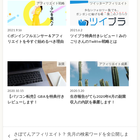
アフィリエイト戦略
ツイッターアフィリエイト
2021.9.16
2021.6.2
Cポンインフルエンサー＆アフィ
ツイブラ特典付きレビュー！みの
リエイトを今すぐ始めるべき理由
ごりさんのTwitter戦略とは
副業
アフィリエイト成果
2020.10.15
2020.5.20
【パソコン転売】GBAを特典付き
生存報告がてら2020年4月の副業
レビューします！
収入の内訳を暴露します！
さぼてんアフィリエイト？ 先月の検索ワードを全公開しま