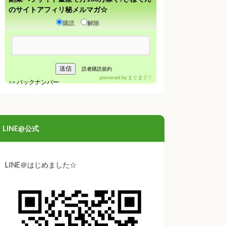
のサイトアフィリ秘メルマガ☆
購読
解除
読者購読規約
powered by
まぐまぐ！
>>
バックナンバー
LINE@公式
LINE＠はじめました☆