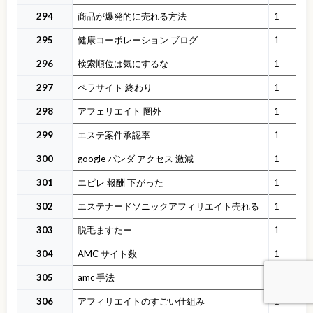
294
商品が爆発的に売れる方法
1
295
健康コーポレーション ブログ
1
296
検索順位は気にするな
1
297
ペラサイト 終わり
1
298
アフェリエイト 圏外
1
299
エステ案件承認率
1
300
google パンダ アクセス 激減
1
301
エピレ 報酬 下がった
1
302
エステナードソニックアフィリエイト売れる
1
303
脱毛ますたー
1
304
AMC サイト数
1
305
amc 手法
1
306
アフィリエイトのすごい仕組み
1