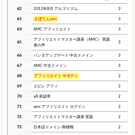
62
2012年8月 アルゴリズム
3
63
さぼてんamc
3
64
AMC アフィリエイト
3
アフィリエイトマスター講座（AMC） 実践
65
3
者の声
66
パンダアップデート 中古ドメイン
3
67
AMC 中古ドメイン
3
68
アフィリエイト サボテン
2
69
エピレ アフィ
2
70
a8 承認率
2
71
amc アフィリエイト ログイン
2
72
アフィリエイトマスター講座 実践
2
73
日本語ドメイン 商標権
2