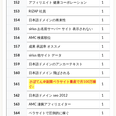
152
アフィリエイト 健康コーポレーション
1
153
RIZAP 社員
1
154
日本語ドメインの将来性
1
155
sirius お名前サーバー サイト 表示されない
1
156
AMC 検索順位
1
157
成果 承認率 オススメ
1
158
sirius 他サイト データ
1
159
日本語ドメインのアンカーテキスト
1
160
日本語ドメイン 飛ばされる
1
さぼてん＠副業ペラサイト量産で月100万稼
161
1
ぐ♪
162
日本語ドメイン seo 2012
1
163
AMC 凄腕アフィリエイター
1
164
ペラサイトで圧倒的に稼ぐ
1