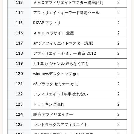
113
ＡＭＣアフィリエイトマスター講座評判
2
114
アフィリエイトキーワード選定ツール
2
115
RIZAP アフィリ
2
116
ＡＭＣ ペラサイト 量産
2
117
amc(アフィリエイトマスター講座)
2
118
アフィリエイト セミナー 東京 2012
2
119
月100万 ジャンル 絞らなくても
2
120
windowsデスクトップ grc
2
121
a8ブラック セミナー かに
2
122
アフィリエイト 1年半 売れない
2
123
トラッキング洩れ
2
124
脱毛 アフィリエイター
2
125
レントラックスアフィリエイト
2