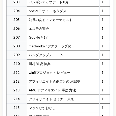
203
ペンギンアップデート 8月
1
204
ppc ペラサイト もうダメ
1
205
効果のあるアンカーテキスト
1
206
エステ内覧会
1
207
Google 4.17
1
208
macbookair デスクトップ化
1
209
パンダアップデート ip
1
210
川村 速読 特典
1
211
win5プロジェクト レビュー
1
212
アフィリエイト ASPごとの 承認率
1
213
AMC アフィリエイト 手法 方法
1
214
アフィリエイト セミナー 東京
1
215
マックなかおなし
1