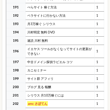
191
ぺらサイト 稼ぐ方法
1
192
ペラサイトに行かない方法
1
193
月3万稼ぐ シリウス
1
194
川村明宏 無料 DVD
1
195
速読 川村 無料
1
イエヤス ツールがなくなってサイトの更新が
196
1
できない
197
中古ドメイン探偵ラビエル コツ
1
198
カニセミナー
1
199
サイト群 アフィリ
1
200
ブログ 見る 報酬
1
201
シリウス 月10万稼ぐには
1
202
amc さぼてん
1