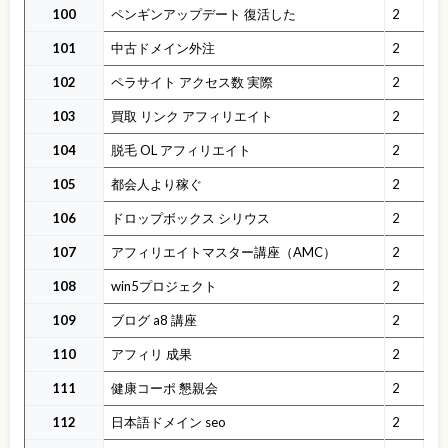
100
ペンギンアップデート 復活した
2
101
中古ドメイン外注
2
102
ペラサイト アクセス数 実際
2
103
買取 リンク アフィリエイト
2
104
脱毛 OL アフィリエイト
2
105
都会人より稼ぐ
2
106
ドロップボックス シリウス
2
107
アフィリエイトマスター講座（AMC）
2
108
win5プロジェクト
2
109
ブログ a8 講座
2
110
アフィリ 成果
2
111
健康コーポ 懇親会
2
112
日本語ドメイン seo
2