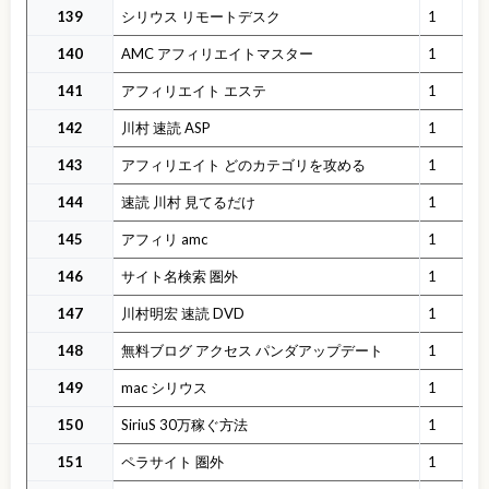
139
シリウス リモートデスク
1
140
AMC アフィリエイトマスター
1
141
アフィリエイト エステ
1
142
川村 速読 ASP
1
143
アフィリエイト どのカテゴリを攻める
1
144
速読 川村 見てるだけ
1
145
アフィリ amc
1
146
サイト名検索 圏外
1
147
川村明宏 速読 DVD
1
148
無料ブログ アクセス パンダアップデート
1
149
mac シリウス
1
150
SiriuS 30万稼ぐ方法
1
151
ペラサイト 圏外
1