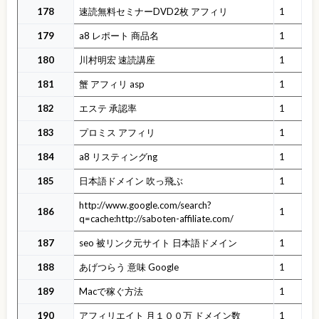
178
速読無料セミナーDVD2枚 アフィリ
1
179
a8 レポート 商品名
1
180
川村明宏 速読講座
1
181
蟹 アフィリ asp
1
182
エステ 承認率
1
183
プロミス アフィリ
1
184
a8 リスティングng
1
185
日本語ドメイン 吹っ飛ぶ
1
http://www.google.com/search?
186
1
q=cache:http://saboten-affiliate.com/
187
seo 被リンク元サイト 日本語ドメイン
1
188
あげつらう 意味 Google
1
189
Macで稼ぐ方法
1
190
アフィリエイト 月１００万 ドメイン数
1