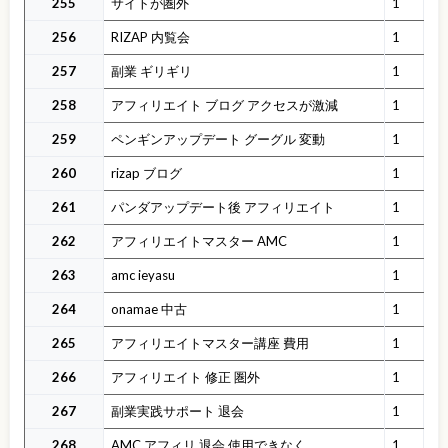
255
サイトが圏外
1
256
RIZAP 内覧会
1
257
副業 ギリギリ
1
258
アフィリエイト ブログ アクセスが激減
1
259
ペンギンアップデート グーグル 変動
1
260
rizap ブログ
1
261
パンダアップデート後 アフィリエイト
1
262
アフィリエイトマスター AMC
1
263
amc ieyasu
1
264
onamae 中古
1
265
アフィリエイトマスター講座 費用
1
266
アフィリエイト 修正 圏外
1
267
副業実践サポート 退会
1
268
AMC アフィリ 退会 使用できなく
1