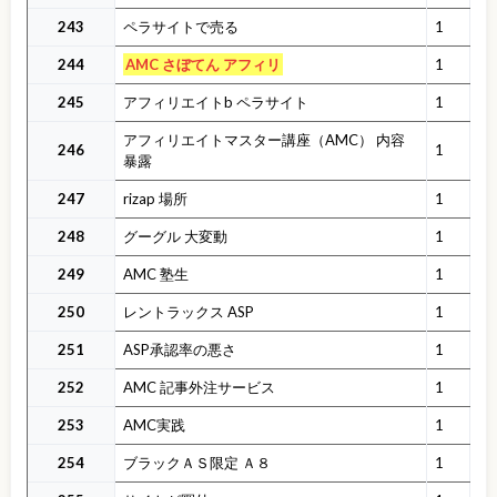
243
ペラサイトで売る
1
244
AMC さぼてん アフィリ
1
245
アフィリエイトb ペラサイト
1
アフィリエイトマスター講座（AMC） 内容
246
1
暴露
247
rizap 場所
1
248
グーグル 大変動
1
249
AMC 塾生
1
250
レントラックス ASP
1
251
ASP承認率の悪さ
1
252
AMC 記事外注サービス
1
253
AMC実践
1
254
ブラックＡＳ限定 Ａ８
1