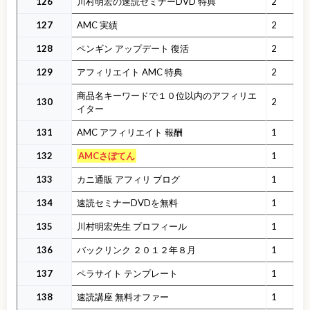
126
川村明宏の速読セミナーDVD 特典
2
127
AMC 実績
2
128
ペンギン アップデート 復活
2
129
アフィリエイト AMC 特典
2
商品名キーワードで１０位以内のアフィリエ
130
2
イター
131
AMC アフィリエイト 報酬
1
132
AMCさぼてん
1
133
カニ通販 アフィリ ブログ
1
134
速読セミナーDVDを無料
1
135
川村明宏先生 プロフィール
1
136
バックリンク ２０１２年８月
1
137
ペラサイト テンプレート
1
138
速読講座 無料オファー
1