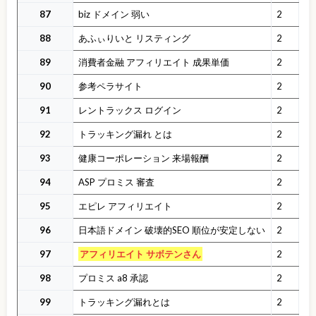
87
biz ドメイン 弱い
2
88
あふぃりいと リスティング
2
89
消費者金融 アフィリエイト 成果単価
2
90
参考ペラサイト
2
91
レントラックス ログイン
2
92
トラッキング漏れ とは
2
93
健康コーポレーション 来場報酬
2
94
ASP プロミス 審査
2
95
エピレ アフィリエイト
2
96
日本語ドメイン 破壊的SEO 順位が安定しない
2
97
アフィリエイト サボテンさん
2
98
プロミス a8 承認
2
99
トラッキング漏れとは
2