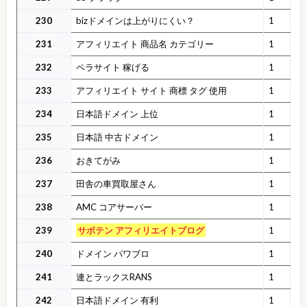
230
bizドメインは上がりにくい？
1
231
アフィリエイト 商品名 カテゴリー
1
232
ペラサイト 稼げる
1
233
アフィリエイト サイト 商標 タグ 使用
1
234
日本語ドメイン 上位
1
235
日本語 中古ドメイン
1
236
おきてがみ
1
237
田舎の車買取屋さん
1
238
AMC コアサーバー
1
239
サボテン アフィリエイトブログ
1
240
ドメイン パワブロ
1
241
連とラックスRANS
1
242
日本語ドメイン 有利
1