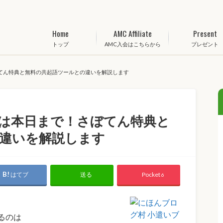
Home
AMC Affiliate
Present
トップ
AMC入会はこちらから
プレゼント
さぼてん特典と無料の共起語ツールとの違いを解説します
ク）は本日まで！さぼてん特典と
違いを解説します
はてブ
Pocket
送る
6
るのは