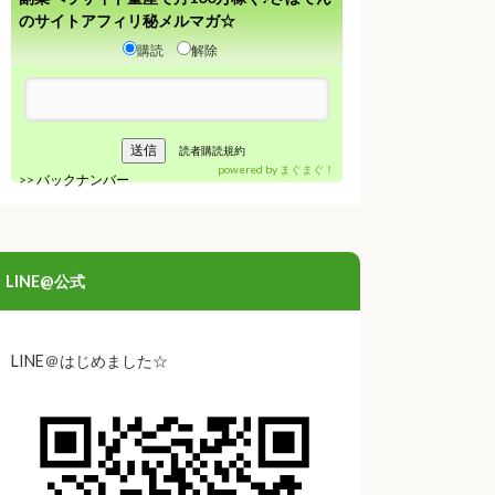
のサイトアフィリ秘メルマガ☆
購読
解除
読者購読規約
powered by
まぐまぐ！
>>
バックナンバー
LINE@公式
LINE＠はじめました☆