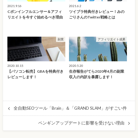
2021.9.16
2021.6.2
Cポンインフルエンサー＆アフィ
ツイブラ特典付きレビュー！みの
リエイトを今すぐ始めるべき理由
ごりさんのTwitter戦略とは
副業
アフィリエイト成果
2020.10.15
2020.5.20
【パソコン転売】GBAを特典付き
生存報告がてら2020年4月の副業
レビューします！
収入の内訳を暴露します！
全自動SEOツール「Brain」＆「GRAND SLAM」がすごい件
ペンギンアップデートに影響を受けない理由