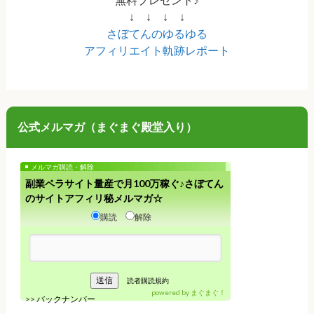
↓ ↓ ↓ ↓
さぼてんのゆるゆる
アフィリエイト軌跡レポート
公式メルマガ（まぐまぐ殿堂入り）
メルマガ購読・解除
副業ペラサイト量産で月100万稼ぐ♪さぼてん
のサイトアフィリ秘メルマガ☆
購読
解除
読者購読規約
powered by
まぐまぐ！
>>
バックナンバー