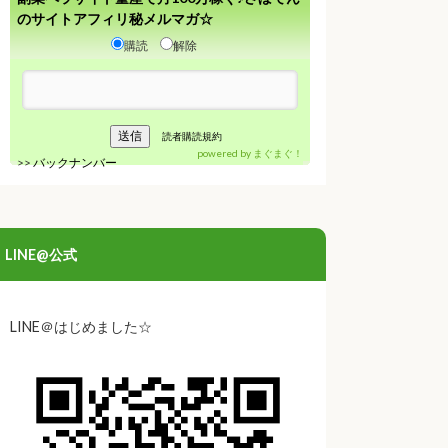
のサイトアフィリ秘メルマガ☆
購読
解除
読者購読規約
powered by
まぐまぐ！
>>
バックナンバー
LINE@公式
LINE＠はじめました☆