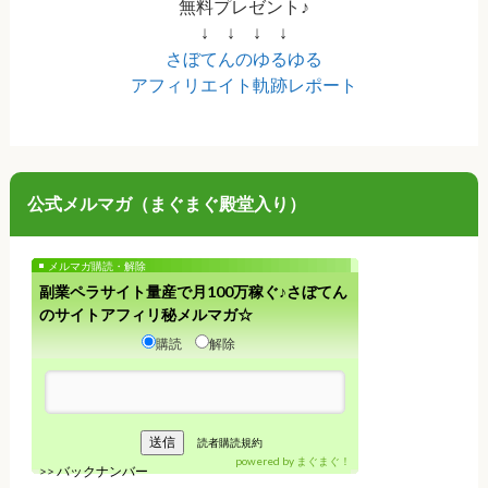
無料プレゼント♪
↓ ↓ ↓ ↓
さぼてんのゆるゆる
アフィリエイト軌跡レポート
公式メルマガ（まぐまぐ殿堂入り）
メルマガ購読・解除
副業ペラサイト量産で月100万稼ぐ♪さぼてん
のサイトアフィリ秘メルマガ☆
購読
解除
読者購読規約
powered by
まぐまぐ！
>>
バックナンバー