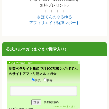
無料プレゼント♪
↓ ↓ ↓ ↓
さぼてんのゆるゆる
アフィリエイト軌跡レポート
公式メルマガ（まぐまぐ殿堂入り）
メルマガ購読・解除
副業ペラサイト量産で月100万稼ぐ♪さぼてん
のサイトアフィリ秘メルマガ☆
購読
解除
読者購読規約
powered by
まぐまぐ！
>>
バックナンバー