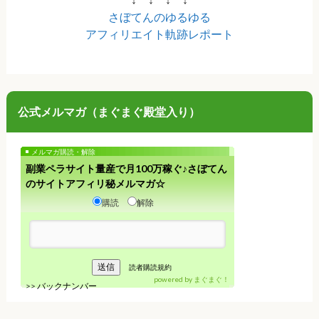
さぼてんのゆるゆる
アフィリエイト軌跡レポート
公式メルマガ（まぐまぐ殿堂入り）
メルマガ購読・解除
副業ペラサイト量産で月100万稼ぐ♪さぼてん
のサイトアフィリ秘メルマガ☆
購読
解除
読者購読規約
powered by
まぐまぐ！
>>
バックナンバー