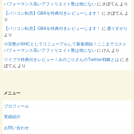
パフォーマンス高いアフィリエイト塾は他にない
に
さぼてん
より
【パソコン転売】GBAを特典付きレビューします！
に
さぼてん
よ
り
【パソコン転売】GBAを特典付きレビューします！
に
通りすがり
より
小宮塾がKMCとしてリニューアルして募集開始！ここまでコスト
パフォーマンス高いアフィリエイト塾は他にない
に
けん
より
ツイブラ特典付きレビュー！みのごりさんのTwitter戦略とは
に
さ
ぼてん
より
メニュー
プロフィール
実績紹介
お問い合わせ