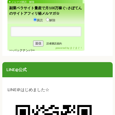
メルマガ購読・解除
副業ペラサイト量産で月100万稼ぐ♪さぼてん
のサイトアフィリ秘メルマガ☆
購読
解除
読者購読規約
powered by
まぐまぐ！
>>
バックナンバー
LINE@公式
LINE＠はじめました☆