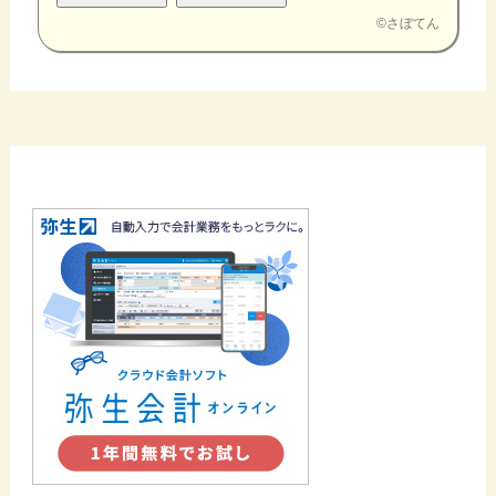
©
さぼてん