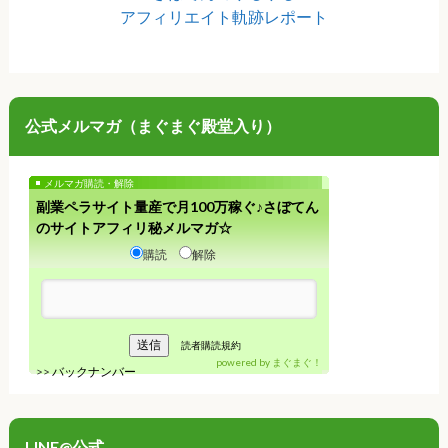
アフィリエイト軌跡レポート
公式メルマガ（まぐまぐ殿堂入り）
メルマガ購読・解除
副業ペラサイト量産で月100万稼ぐ♪さぼてん
のサイトアフィリ秘メルマガ☆
購読
解除
読者購読規約
powered by
まぐまぐ！
>>
バックナンバー
LINE@公式