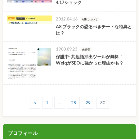
4.17ショック
2012.04.16
ASPについて
A8 ブラックの恐るべきチートな特典と
は？
1900.09.23
未分類
保護中: 共起語抽出ツールが無料！
WelqがSEOに強かった理由かも？
<
1
…
28
29
30
プロフィール