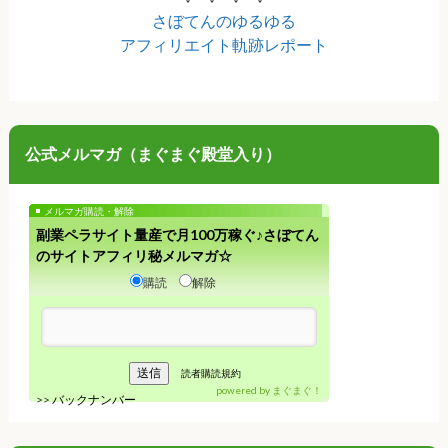
さぼてんのゆるゆる
アフィリエイト軌跡レポート
公式メルマガ（まぐまぐ殿堂入り）
メルマガ購読・解除
副業ペラサイト量産で月100万稼ぐ♪さぼてん
のサイトアフィリ秘メルマガ☆
購読
解除
読者購読規約
powered by
まぐまぐ！
>>
バックナンバー