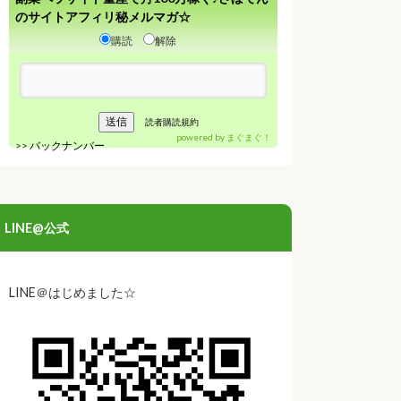
のサイトアフィリ秘メルマガ☆
購読
解除
読者購読規約
powered by
まぐまぐ！
>>
バックナンバー
LINE@公式
LINE＠はじめました☆